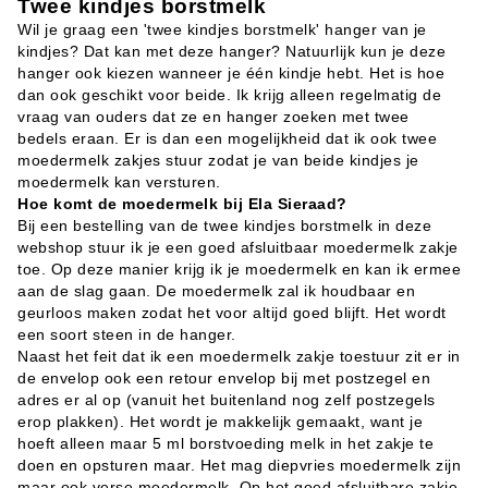
Twee kindjes borstmelk
Wil je graag een 'twee kindjes borstmelk' hanger van je
kindjes? Dat kan met deze hanger? Natuurlijk kun je deze
hanger ook kiezen wanneer je één kindje hebt. Het is hoe
dan ook geschikt voor beide. Ik krijg alleen regelmatig de
vraag van ouders dat ze en hanger zoeken met twee
bedels eraan. Er is dan een mogelijkheid dat ik ook twee
moedermelk zakjes stuur zodat je van beide kindjes je
moedermelk kan versturen.
Hoe komt de moedermelk bij Ela Sieraad?
Bij een bestelling van de twee kindjes borstmelk in deze
webshop stuur ik je een goed afsluitbaar moedermelk zakje
toe. Op deze manier krijg ik je moedermelk en kan ik ermee
aan de slag gaan. De moedermelk zal ik houdbaar en
geurloos maken zodat het voor altijd goed blijft. Het wordt
een soort steen in de hanger.
Naast het feit dat ik een moedermelk zakje toestuur zit er in
de envelop ook een retour envelop bij met postzegel en
adres er al op (vanuit het buitenland nog zelf postzegels
erop plakken). Het wordt je makkelijk gemaakt, want je
hoeft alleen maar 5 ml borstvoeding melk in het zakje te
doen en opsturen maar. Het mag diepvries moedermelk zijn
maar ook verse moedermelk. Op het goed afsluitbare zakje