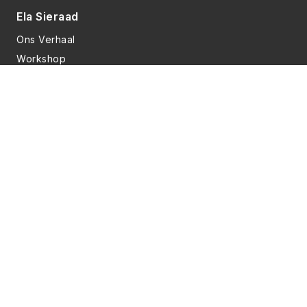
Ela Sieraad
Ons Verhaal
Workshop
FAQ
Informatie
Contact
Privacyverklaring
Algemene voorwaarden
Sociale media
Deze website is gemaakt door
AulusCodes