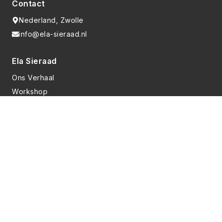
Contact
Nederland, Zwolle
info@ela-sieraad.nl
Ela Sieraad
Ons Verhaal
Workshop
FAQ
Informatie
Contact
Privacyverklaring
Algemene voorwaarden
Sociale media