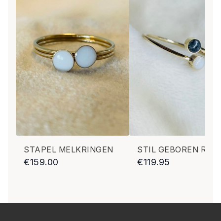
mensen uit Nederland en België inclusief de prijs van het
product een kit verstuurd. Dit gebeurd op de dag van
bestellen of de eerstvolgende werkdag. Dit is voor kopers
uit Nederland ook inclusief een retour envelop met
postzegel(s). Voor België moet je zelf internationale zegels
plakken op de retour envelop. Wanneer er alleen
navelstreng of haar opgestuurd moet worden, mag je zelf
dit in een gewone envelop met bij voorbeeld een keukenrol
papiertje eromheen opsturen met 1 postzegel of
internationale postzegel.
Afmetingen:
Bedel: 8/6 mm. De ringen zijn er in hele
maten zoals: Us 5, 6, 7, 8, 9
STAPEL MELKRINGEN
STIL GEBOREN RIN
€
159.00
€
119.95