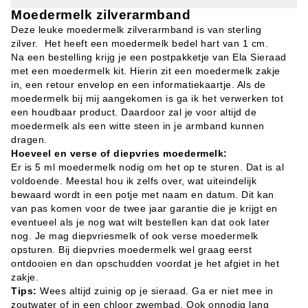
Moedermelk zilverarmband
Deze leuke moedermelk zilverarmband is van sterling
zilver. Het heeft een moedermelk bedel hart van 1 cm.
Na een bestelling krijg je een postpakketje van Ela Sieraad
met een moedermelk kit. Hierin zit een moedermelk zakje
in, een retour envelop en een informatiekaartje. Als de
moedermelk bij mij aangekomen is ga ik het verwerken tot
een houdbaar product. Daardoor zal je voor altijd de
moedermelk als een witte steen in je armband kunnen
dragen.
Hoeveel en verse of diepvries moedermelk:
Er is 5 ml moedermelk nodig om het op te sturen.
Dat is al
voldoende. Meestal hou ik zelfs over, wat uiteindelijk
bewaard wordt in een potje met naam en datum. Dit kan
van pas komen voor de twee jaar garantie die je krijgt en
eventueel als je nog wat wilt bestellen kan dat ook later
nog. Je mag diepvriesmelk of ook verse moedermelk
opsturen. Bij diepvries moedermelk wel graag eerst
ontdooien en dan opschudden voordat je het afgiet in het
zakje.
Tips:
Wees altijd zuinig op je sieraad. Ga er niet mee in
zoutwater of in een chloor zwembad. Ook onnodig lang