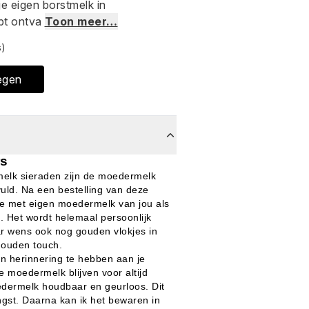
je eigen borstmelk in
bt ontva
Toon meer…
s)
egen
rs
elk sieraden zijn de moedermelk
ld. Na een bestelling van deze
e met eigen moedermelk van jou als
c. Het wordt helemaal persoonlijk
ar wens ook nog gouden vlokjes in
gouden touch.
en herinnering te hebben aan je
e moedermelk blijven voor altijd
dermelk houdbaar en geurloos. Dit
ngst. Daarna kan ik het bewaren in