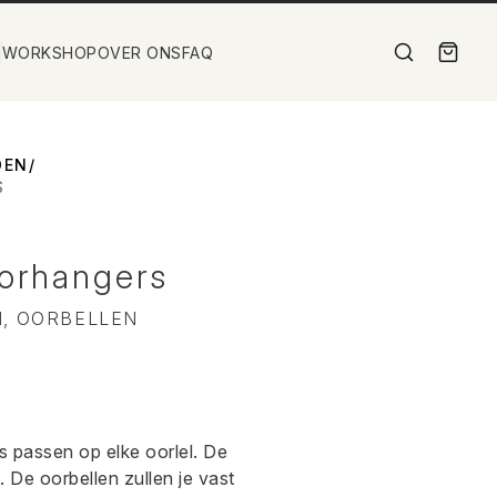
WORKSHOP
OVER ONS
FAQ
DEN
/
S
orhangers
, OORBELLEN
passen op elke oorlel. De
 De oorbellen zullen je vast