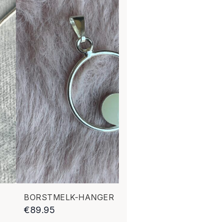
BORSTMELK-HANGER
MOE
€
89.95
€
99