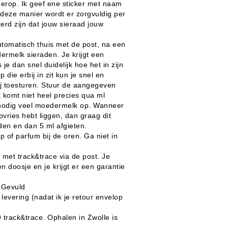
erop. Ik geef ene sticker met naam
deze manier wordt er zorgvuldig per
erd zijn dat jouw sieraad jouw
utomatisch thuis met de post, na een
ermelk sieraden. Je krijgt een
 je dan snel duidelijk hoe het in zijn
 die erbij in zit kun je snel en
j toesturen. Stuur de aangegeven
komt niet heel precies qua ml
nodig veel moedermelk op. Wanneer
vries hebt liggen, dan graag dit
den en dan 5 ml afgieten.
 of parfum bij de oren. Ga niet in
met track&trace via de post. Je
n doosje en je krijgt er een garantie
 Gevuld
evering (nadat ik je retour envelop
 track&trace. Ophalen in Zwolle is