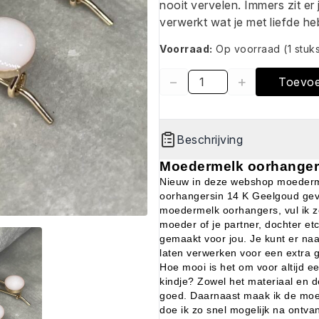
nooit vervelen. Immers zit er 
verwerkt wat je met liefde he
Voorraad:
Op voorraad
(1 stuk
−
+
Toevo
Beschrijving
Moedermelk oorhange
Nieuw in deze webshop moederm
oorhangersin 14 K Geelgoud gevu
moedermelk oorhangers, vul ik z
moeder of je partner, dochter et
gemaakt voor jou. Je kunt er na
laten verwerken voor een extra 
Hoe mooi is het om voor altijd e
kindje? Zowel het materiaal en d
goed. Daarnaast maak ik de moe
doe ik zo snel mogelijk na ontva