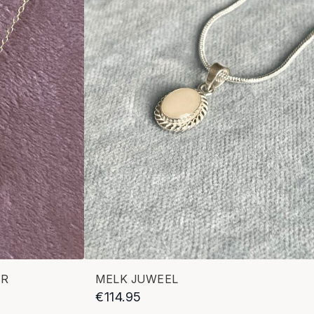
ER
MELK JUWEEL
€
114.95