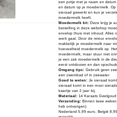
een potje met je naam en datum 
en datum op je moedermelk. Op 
sieraad gewerkt en kun je verzek
moedermelk heeft.
Moedermelk kit:
Deze krijg je a
bestelling in deze webshop moed
envelop thuis met inhoud. Alles is
werk gaat. Door de retour envelop
makkelijk je moedermelk naar mi
hoeveelheid moedermelk op. Het 
moedermelk, maar stuur niet on
je een zak moedermelk in de diep
eerst ontdooien en dan opschud
Omgang tips:
Gebruik geen zeep
een zwembad of in zeewater.
Goed te weten:
Je sieraad komt 
sieraad komt in een mooi sierade
kaartje van 2 jaar bij.
Materiaal:
14 Karaats Geelgoud
Verzending:
Binnen twee weken l
heb ontvangen).
Nederland 5,99 euro, België 8,99
mogelijk.