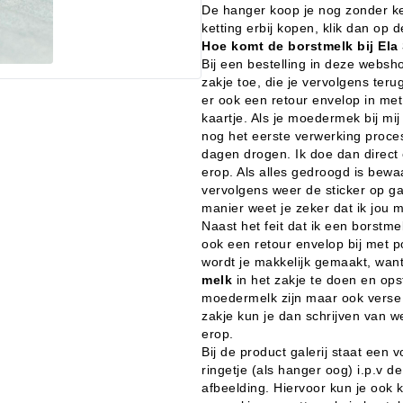
De hanger koop je nog zonder kett
ketting erbij kopen, klik dan op d
Hoe komt de borstmelk bij Ela
Bij een bestelling in deze websho
zakje toe, die je vervolgens teru
er ook een retour envelop in met
kaartje. Als je moedermek bij mi
nog het eerste verwerking proc
dagen drogen. Ik doe dan direct
erop. Als alles gedroogd is bewaa
vervolgens weer de sticker op 
manier weet je zeker dat ik jou 
Naast het feit dat ik een borstmel
ook een retour envelop bij met p
wordt je makkelijk gemaakt, want
melk
in het zakje te doen en op
moedermelk zijn maar ook verse 
zakje kun je dan schrijven van w
erop.
Bij de product galerij staat een
ringetje (als hanger oog) i.p.v d
afbeelding. Hiervoor kun je ook k