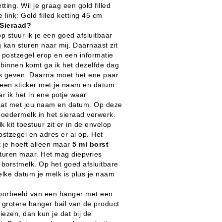
ing. Wil je graag een gold filled
e link:
Gold filled ketting 45 cm
 Sieraad?
p stuur ik je een goed afsluitbaar
g kan sturen naar mij. Daarnaast zit
 postzegel erop en een informatie
j binnen komt ga ik het dezelfde dag
es geven. Daarna moet het ene paar
 een sticker met je naam en datum
r ik het in ene potje waar
gaat met jou naam en datum. Op deze
moedermelk in het sieraad verwerk.
k kit toestuur zit er in de envelop
ostzegel en adres er al op. Het
 je hoeft alleen maar
5 ml borst
sturen maar. Het mag diepvries
borstmelk. Op het goed afsluitbare
elke datum je melk is plus je naam
 voorbeeld van een hanger met een
e grotere hanger bail van de product
iezen, dan kun je dat bij de