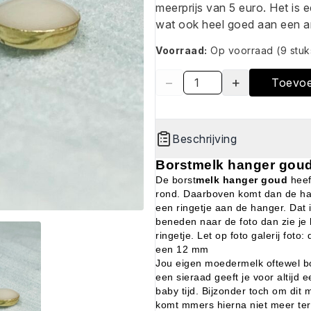
meerprijs van 5 euro. Het is 
wat ook heel goed aan een 
Voorraad:
Op voorraad
(9 stuk
−
+
Toevo
Beschrijving
Borstmelk hanger gou
De borst
melk hanger
goud
heef
rond. Daarboven komt dan de ha
een ringetje aan de hanger. Dat i
beneden naar de foto dan zie je 
ringetje. Let op foto galerij foto:
een 12 mm
Jou eigen moedermelk oftewel bo
een sieraad geeft je voor altijd 
baby tijd. Bijzonder toch om dit 
komt mmers hierna niet meer te