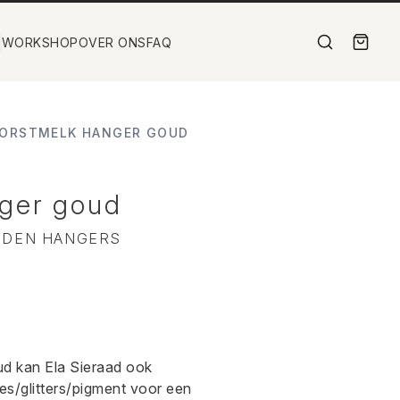
WORKSHOP
OVER ONS
FAQ
ORSTMELK HANGER GOUD
ger goud
UDEN HANGERS
ud kan Ela Sieraad ook
s/glitters/pigment voor een