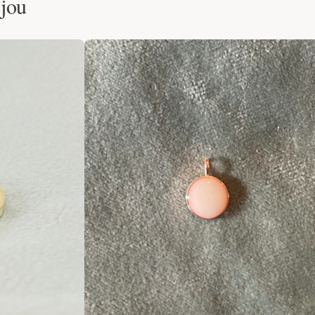
 jou
Bewaartips:
Niet zwemmen in chl
sieraad kan tegen zon, maar ga 
sieraad. Gebruik geen parfum op
Wat is Gold filled: Gold filled
In de collectie van Ela Sieraad h
Karaats. Waarom gold filled? Ze 
edelmetaal gebonden. Door deze 
laag goud (10 x meer dan bij gold
goud ook slijtvaster geworden da
gold filled sieraden staan beken
moeilijk te onderscheiden is van
Materiaal:
Gold Filled 14 Karaat
Verzending:
Binnen twee weken l