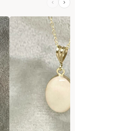
oorwater of in zeewater. Het
niet onnodig veel zonnen met het
 de plek waar je het sieraad draagt.
eb ik gold filled sieraden van 14
zijn door hitte en druk aan een
verhitting onstaat er een dikkere
 plated). Door de verhitting is het
n in vergelijking met gold plated. De
d om de goede kwaliteit en dat het
 echt goud.
s hanger. Borstmelk: 5 ml
evering (nadat ik je retour envelop