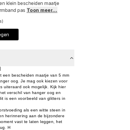
een klein bescheiden maatje
armband pas
Toon meer…
s)
egen
d
t een bescheiden maatje van 5 mm
nger oog. Je mag ook kiezen voor
s uiteraard ook mogelijk. Kijk hier
het verschil van hanger oog en
 dit is een voorbeeld van glitters in
rstvoeding als een witte steen in
een herinnering aan de bijzondere
moment vast te laten leggen, het
rug.
H