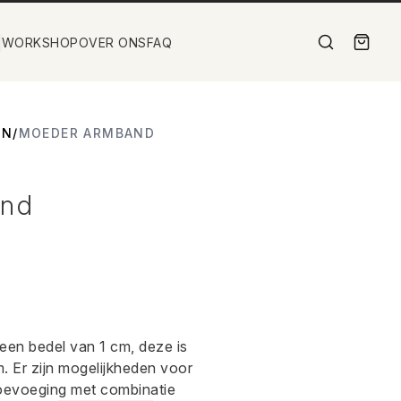
WORKSHOP
OVER ONS
FAQ
EN
/
MOEDER ARMBAND
and
en bedel van 1 cm, deze is
. Er zijn mogelijkheden voor
toevoeging met combinatie