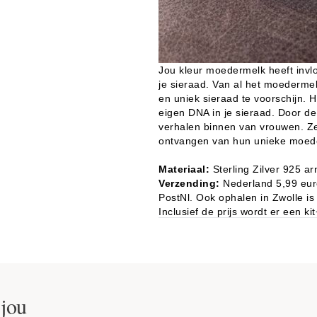
Jou kleur moedermelk heeft invloe
je sieraad. Van al het moedermelk
en uniek sieraad te voorschijn. H
eigen DNA in je sieraad. Door de 
verhalen binnen van vrouwen. Ze 
ontvangen van hun unieke moed
Materiaal:
Sterling Zilver 925 a
Verzending:
Nederland 5,99 euro
PostNl. Ook ophalen in Zwolle is
Inclusief de prijs wordt er een k
Inclusief een sieraden doosje va
Inclusief verpakt als cadeautje
Voor moedermelk en of as verwer
Nederland en België inclusief de 
verstuurd. Dit gebeurd op de dag
werkdag. Dit is voor kopers uit N
 jou
envelop met postzegel(s). Voor Be