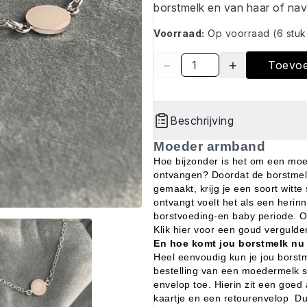
borstmelk en van haar of nav
Voorraad:
Op voorraad
(6 stuk
−
+
Toevo
Beschrijving
Moeder armband
Hoe bijzonder is het om een mo
ontvangen? Doordat de borstmel
gemaakt, krijg je een soort witt
ontvangt voelt het als een herinne
borstvoeding-en baby periode. Oo
Klik hier voor een goud vergulde
En hoe komt jou borstmelk nu 
Heel eenvoudig kun je jou borstm
bestelling van een moedermelk s
envelop toe. Hierin zit een goed 
kaartje en een retourenvelop Du