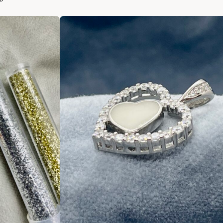
zegels plakken op de retour env
of haar opgestuurd moet worden,
envelop met bij voorbeeld een k
opsturen met 1 postzegel of inte
Afmetingen:
De armband maak i
dus 10 mm.
Schakels in armban