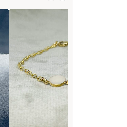
elop. Wanneer er alleen navelstreng
 mag je zelf dit in een gewone
eukenrol papiertje eromheen
rnationale postzegel.
k op maat voor jou. Bedel:
1
cm,
d: 2,7 mm/3,5 mm