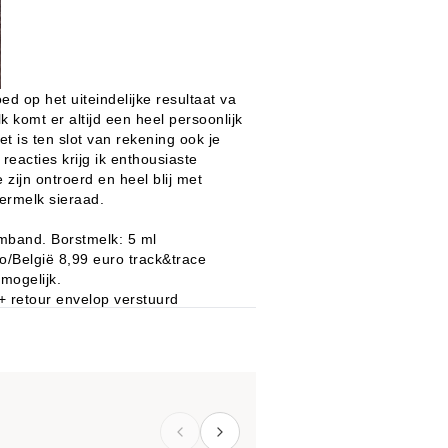
d op het uiteindelijke resultaat va
 komt er altijd een heel persoonlijk
et is ten slot van rekening ook je
reacties krijg ik enthousiaste
zijn ontroerd en heel blij met
ermelk sieraad.
rmband. Borstmelk: 5 ml
/België 8,99 euro track&trace
 mogelijk.
it+ retour envelop verstuurd
n Ela Sieraad
king wordt er voor mensen uit
prijs van het product een kit
 van bestellen of de eerstvolgende
ederland ook inclusief een retour
lgië moet je zelf internationale