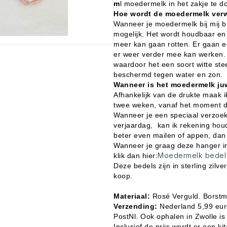
m
l moedermelk in het zakje te d
Hoe wordt de moedermelk verw
Wanneer je moedermelk bij mij bi
mogelijk. Het wordt houdbaar en
meer kan gaan rotten. Er gaan e
er weer verder mee kan werken. I
waardoor het een soort witte stee
beschermd tegen water en zon.
Wanneer is het moedermelk ju
Afhankelijk van de drukte maak 
twee weken, vanaf het moment da
Wanneer je een speciaal verzoekj
verjaardag, kan ik rekening hou
beter even mailen of appen, dan 
Wanneer je graag deze hanger in
Moedermelk bede
klik dan hier:
Deze bedels zijn in sterling zilv
koop.
Materiaal:
Rosé Verguld. Borstm
Verzending:
Nederland 5,99 euro
PostNl. Ook ophalen in Zwolle is
Inclusief de prijs wordt er een k