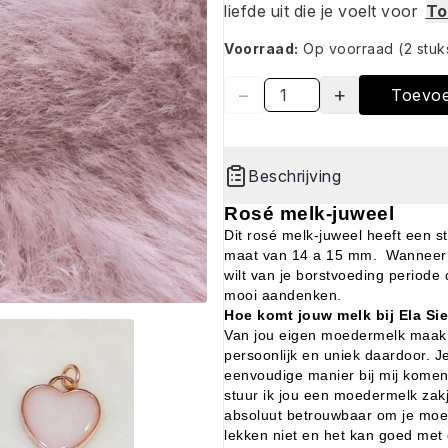
liefde uit die je voelt voor
To
Voorraad:
Op voorraad
(2 stuk
−
+
Toevo
Beschrijving
Rosé melk-juweel
Dit rosé melk-juweel heeft een 
maat van 14 a 15 mm.
Wanneer 
wilt van je borstvoeding periode 
mooi aandenken.
Hoe komt jouw melk bij Ela Si
Van jou eigen moedermelk maak i
persoonlijk en uniek daardoor. 
eenvoudige manier bij mij komen
stuur ik jou een moedermelk zakj
absoluut betrouwbaar om je moe
lekken niet en het kan goed met