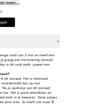
on meer…
s)
egen
stevige rand van 3 mm en heeft een
jij graag een herinnering sieraad
dan is dit rosé melk- juweel een
eraad?
k dit sieraad. Het is helemaal
Je moedermelk kan op een
. Na je aankoop van dit sieraad
e toe. Het is goed afsluitbaar en
dermelk in te bewaren. Deze zakjes
 de post mee. Je hoeft ook maar
5