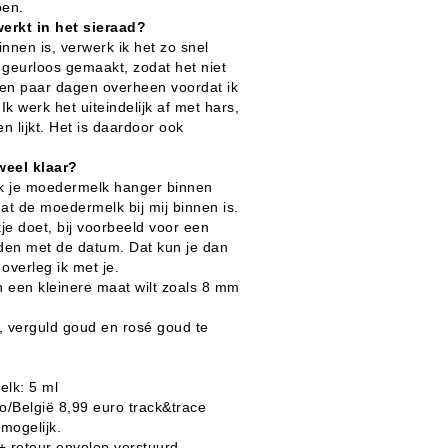
oen.
erkt in het sieraad?
nnen is, verwerk ik het zo snel
 geurloos gemaakt, zodat het niet
en paar dagen overheen voordat ik
k werk het uiteindelijk af met hars,
n lijkt. Het is daardoor ook
weel klaar?
ik je moedermelk hanger binnen
t de moedermelk bij mij binnen is.
e doet, bij voorbeeld voor een
den met de datum. Dat kun je dan
overleg ik met je.
 een kleinere maat wilt zoals 8 mm
l
er, verguld goud en rosé goud te
elk: 5 ml
/België 8,99 euro track&trace
 mogelijk.
it+ retour envelop verstuurd