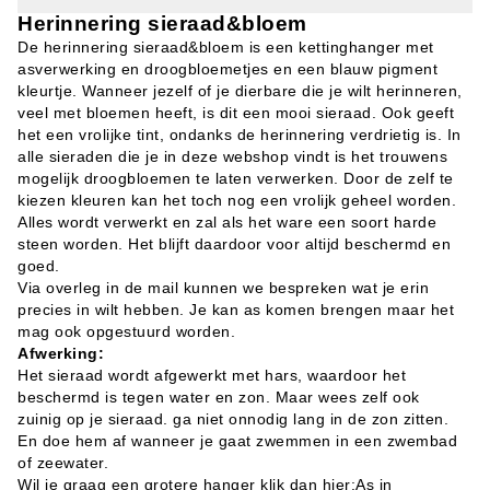
Herinnering sieraad&bloem
De herinnering sieraad&bloem is een kettinghanger met
asverwerking en droogbloemetjes en een blauw pigment
kleurtje. Wanneer jezelf of je dierbare die je wilt herinneren,
veel met bloemen heeft, is dit een mooi sieraad. Ook geeft
het een vrolijke tint, ondanks de herinnering verdrietig is. In
alle sieraden die je in deze webshop vindt is het trouwens
mogelijk droogbloemen te laten verwerken. Door de zelf te
kiezen kleuren kan het toch nog een vrolijk geheel worden.
Alles wordt verwerkt en zal als het ware een soort harde
steen worden. Het blijft daardoor voor altijd beschermd en
goed.
Via overleg in de mail kunnen we bespreken wat je erin
precies in wilt hebben. Je kan as komen brengen maar het
mag ook opgestuurd worden.
Afwerking:
Het sieraad wordt afgewerkt met hars, waardoor het
beschermd is tegen water en zon. Maar wees zelf ook
zuinig op je sieraad. ga niet onnodig lang in de zon zitten.
En doe hem af wanneer je gaat zwemmen in een zwembad
of zeewater.
Wil je graag een grotere hanger klik dan hier:
As in