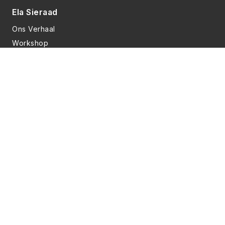
Ela Sieraad
Ons Verhaal
Workshop
FAQ
Informatie
Contact
Privacyverklaring
Algemene voorwaarden
Sociale media
Deze website is gemaakt door
AulusCodes