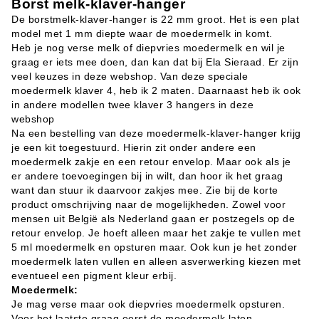
Borst melk-klaver-hanger
De borstmelk-klaver-hanger is 22 mm groot. Het is een plat
model met 1 mm diepte waar de moedermelk in komt.
Heb je nog verse melk of diepvries moedermelk en wil je
graag er iets mee doen, dan kan dat bij Ela Sieraad. Er zijn
veel keuzes in deze webshop. Van deze speciale
moedermelk klaver 4, heb ik 2 maten. Daarnaast heb ik ook
in andere modellen twee klaver 3 hangers in deze
webshop
Na een bestelling van deze moedermelk-klaver-hanger krijg
je een kit toegestuurd. Hierin zit onder andere een
moedermelk zakje en een retour envelop. Maar ook als je
er andere toevoegingen bij in wilt, dan hoor ik het graag
want dan stuur ik daarvoor zakjes mee. Zie bij de korte
product omschrijving naar de mogelijkheden. Zowel voor
mensen uit België als Nederland gaan er postzegels op de
retour envelop. Je hoeft alleen maar het zakje te vullen met
5 ml moedermelk en opsturen maar. Ook kun je het zonder
moedermelk laten vullen en alleen asverwerking kiezen met
eventueel een pigment kleur erbij.
Moedermelk:
Je mag verse maar ook diepvries moedermelk opsturen.
Voor het laatste graag eerst de moedermelk laten